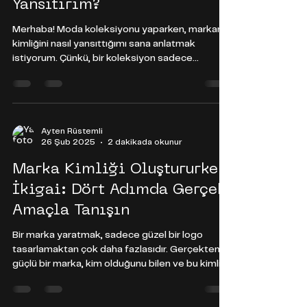
Yansıtırım?
Merhaba! Moda koleksiyonu yaparken, markanın
kimliğini nasıl yansıttığımı sana anlatmak
istiyorum. Çünkü, bir koleksiyon sadece
görsellikten ibaret değil; kimlik, hikâye ve
değerler bu işin gerçekten kalbinde yer alıyor. 1.
Kendi Hikâyeni Koleksiyonuna Dahil Et Benim için
her şey, markanın özünü anlamakla başlıyor.
Moda tasarımında en önemli şey, koleksiyonun
Ayten Rüstemli
26 Şub 2025
2 dakikada okunur
sadece güzel görünmesi değil, markanın
hikâyesini anlatması ve müşteriye bir anlam
Marka Kimliği Oluştururken
taşıması. Yani, her koleksiyonun bi
İkigai: Dört Adımda Gerçek
Amaçla Tanışın
Bir marka yaratmak, sadece güzel bir logo
tasarlamaktan çok daha fazlasıdır. Gerçekten
güçlü bir marka, kim olduğunu bilen ve bu kimliği
dünyaya özgün bir şekilde sunan bir varlıktır.
İşte tam bu noktada, İkigai felsefesi devreye